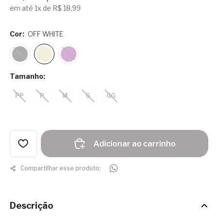
em até 1x de R$ 18,99
Cor:
OFF WHITE
Tamanho:
PP
P
M
G
GG
Adicionar ao carrinho
Compartilhar esse produto:
Descrição