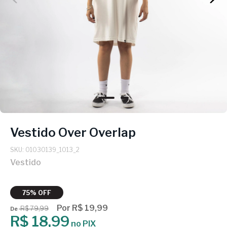
Vestido Over Overlap
SKU: 01030139_1013_2
Vestido
75% OFF
Por R$ 19,99
R$ 79,99
De
R$ 18,99
no PIX