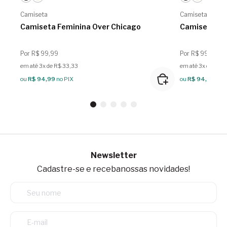
Camiseta
Camiseta
Camiseta Feminina Over Chicago
Camiseta Fe
Por R$ 99,99
Por R$ 99,99
em até 3x de R$ 33,33
em até 3x de R$ 3
ou
R$ 94,99
no PIX
ou
R$ 94,99
no 
Newsletter
Cadastre-se e receba
nossas novidades!