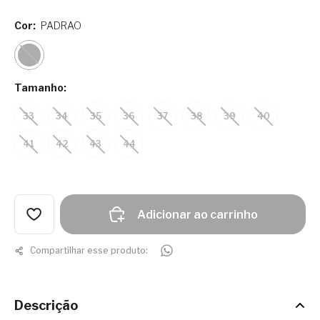
Cor:
PADRAO
Tamanho:
33
34
35
36
37
38
39
40
41
42
43
44
Adicionar ao carrinho
Compartilhar esse produto:
Descrição