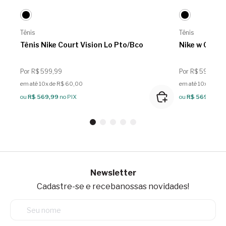
Tênis
Tênis
Tênis Nike Court Vision Lo Pto/Bco
Nike w Court
Por R$ 599,99
Por R$ 599,99
em até 10x de R$ 60,00
em até 10x de R$
ou
R$ 569,99
no PIX
ou
R$ 569,99
no
Newsletter
Cadastre-se e receba
nossas novidades!