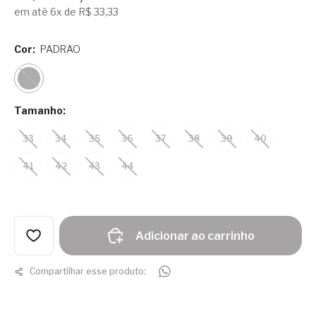
em até 6x de R$ 33,33
Cor:
PADRAO
Tamanho:
33
34
35
36
37
38
39
40
41
42
43
44
Adicionar ao carrinho
Compartilhar esse produto: