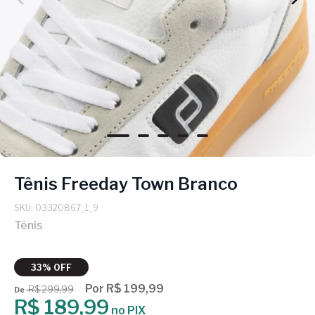
Tênis Freeday Town Branco
SKU: 03320867_1_9
Tênis
33% OFF
Por R$ 199,99
R$ 299,99
De
R$ 189,99
no PIX