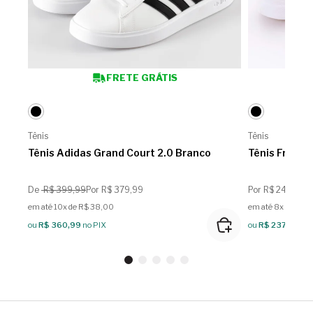
FRETE GRÁTIS
Tênis
Tênis
Tênis Adidas Grand Court 2.0 Branco
Tênis Freeda
De
R$ 399,99
Por R$ 379,99
Por R$ 249,99
em até 10x de R$ 38,00
em até 8x de R$ 3
ou
R$ 360,99
no PIX
ou
R$ 237,49
no