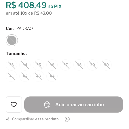
R$ 408,49
no PIX
em até 10x de R$ 43,00
Cor:
PADRAO
Tamanho:
33
34
35
36
37
38
39
40
41
42
43
44
Adicionar ao carrinho
Compartilhar esse produto: