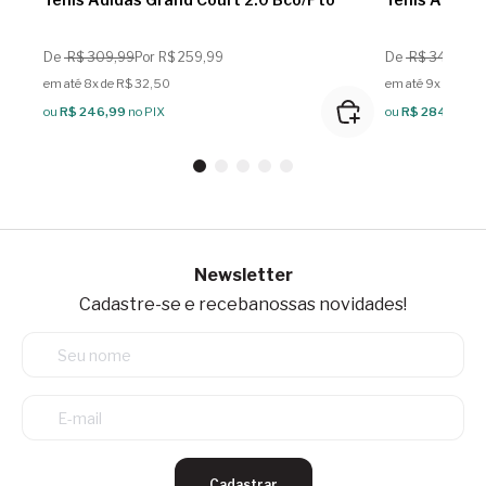
De
R$ 309,99
Por R$ 259,99
De
R$ 349,99
P
em até 8x de R$ 32,50
em até 9x de R$ 
ou
R$ 246,99
no PIX
ou
R$ 284,99
no
Newsletter
Cadastre-se e receba
nossas novidades!
Cadastrar