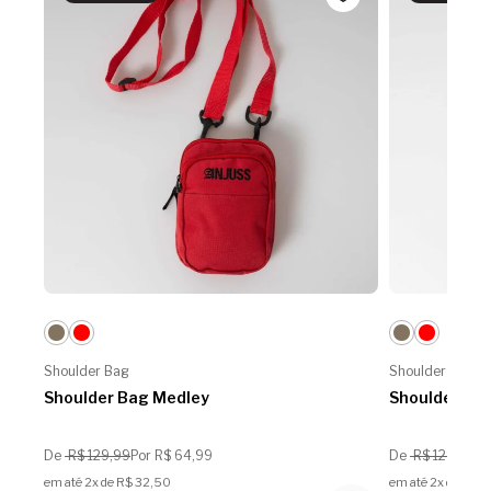
Shoulder Bag
Shoulder Bag
Shoulder Bag Medley
Shoulder Ba
De
R$ 129,99
Por R$ 64,99
De
R$ 129,99
Po
em até 2x de R$ 32,50
em até 2x de R$ 