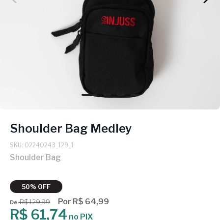
Shoulder Bag Medley
SKU: 02240243_129_1
Shoulder Bag
50% OFF
Por R$ 64,99
R$ 129,99
De
R$ 61,74
no PIX