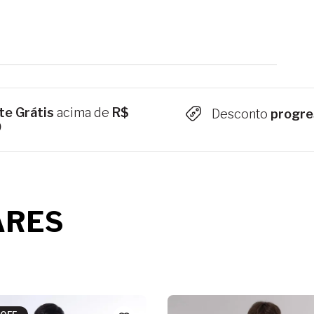
te Grátis
acima de
R$
Desconto
progre
9
ARES