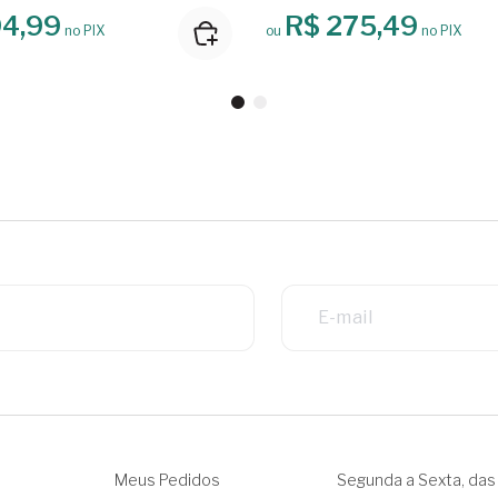
94,99
R$ 275,49
no PIX
ou
no PIX
Meus Pedidos
Segunda a Sexta, das 