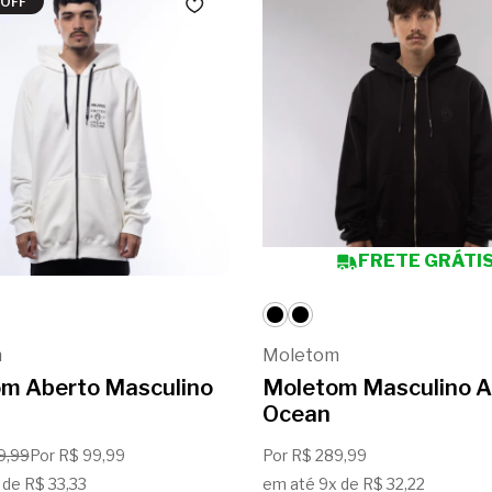
OFF
FRETE GRÁTI
m
Moletom
m Aberto Masculino
Moletom Masculino A
Ocean
9,99
Por R$ 99,99
Por R$ 289,99
 de R$ 33,33
em até 9x de R$ 32,22