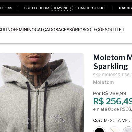
ULINO
FEMININO
CALÇADOS
ACESSÓRIOS
COLEÇÕES
OUTLET
Moletom M
Sparkling
SKU: 01010695_1168_
Moletom
Por R$ 269,99
R$ 256,4
em até 8x de R$ 33
Cor:
MESCLA MED