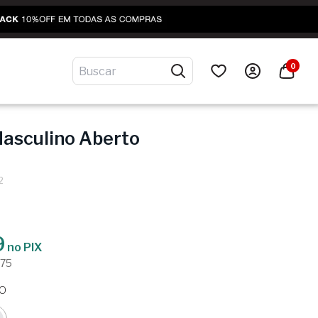
0
asculino Aberto
2
9
no PIX
,75
IO