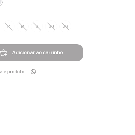
P
M
G
GG
3G
Adicionar ao carrinho
sse produto: