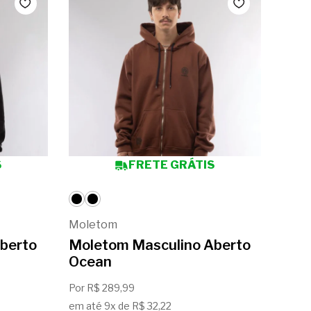
5
S
FRETE GRÁTIS
Moletom
Mole
berto
Moletom Masculino Aberto
Mol
Ocean
Oth
Por R$ 289,99
De
R$
em até 9x de R$ 32,22
em até