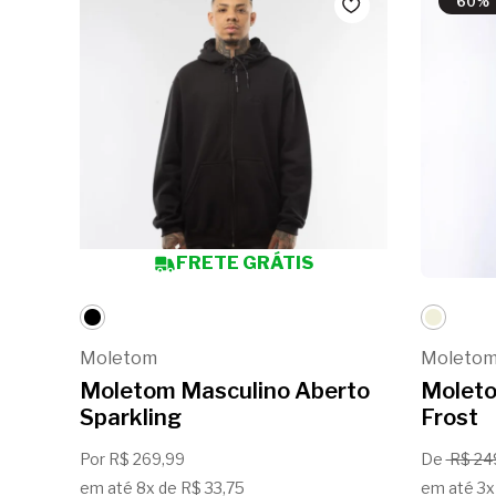
60% 
FRETE GRÁTIS
Moletom
Moleto
Moletom Masculino Aberto
Moleto
Sparkling
Frost
Por R$ 269,99
De
R$ 24
em até 8x de R$ 33,75
em até 3x