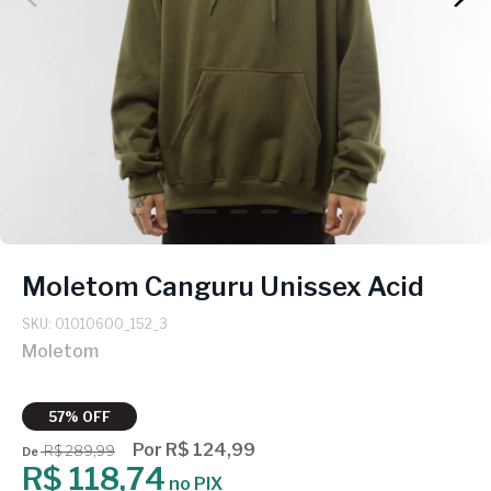
Moletom Canguru Unissex Acid
SKU: 01010600_152_3
Moletom
57% OFF
Por R$ 124,99
R$ 289,99
De
R$ 118,74
no PIX