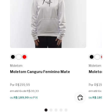
Moletom
Moletom
Moletom Canguru Feminino Mate
Moletom Can
Por R$ 199,99
Por R$ 199,99
em até 6x de R$ 33,33
em até 6x de R$ 
ou
R$ 189,99
no PIX
ou
R$ 189,99
no