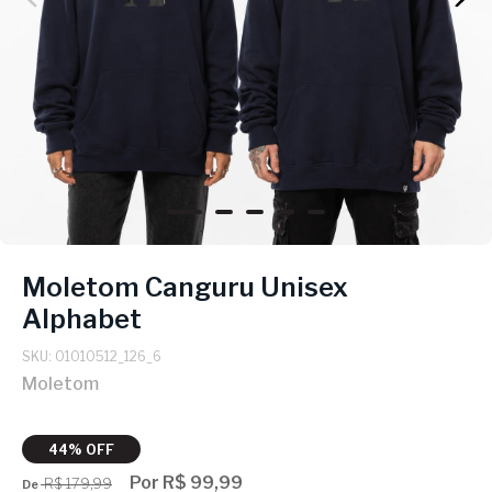
Moletom Canguru Unisex
Alphabet
SKU: 01010512_126_6
Moletom
44% OFF
Por R$ 99,99
R$ 179,99
De