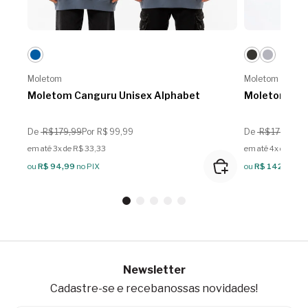
Moletom
Moletom
Moletom Canguru Unisex Alphabet
Moletom Can
De
R$ 179,99
Por R$ 99,99
De
R$ 179,99
Po
em até 3x de R$ 33,33
em até 4x de R$ 
ou
R$ 94,99
no PIX
ou
R$ 142,49
no
Newsletter
Cadastre-se e receba
nossas novidades!