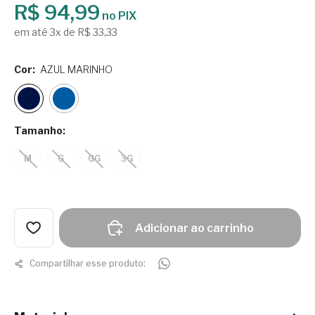
R$ 94,99
no PIX
em até 3x de R$ 33,33
Cor:
AZUL MARINHO
Tamanho:
M
G
GG
3G
Adicionar ao carrinho
Compartilhar esse produto: