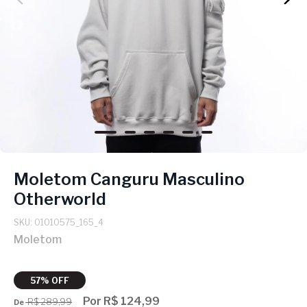
Moletom Canguru Masculino
Otherworld
SKU: 01010575_165_4
Moletom
57% OFF
Por R$ 124,99
R$ 289,99
De