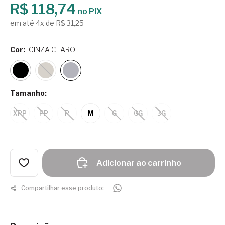
R$ 118,74
no PIX
em até 4x de R$ 31,25
Cor:
CINZA CLARO
Tamanho:
XPP
PP
P
M
G
GG
3G
Adicionar ao carrinho
Compartilhar esse produto: