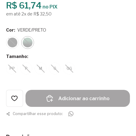
R$ 61,74
no PIX
em até 2x de R$ 32,50
Cor:
VERDE/PRETO
Tamanho:
PP
P
M
G
GG
Adicionar ao carrinho
Compartilhar esse produto: