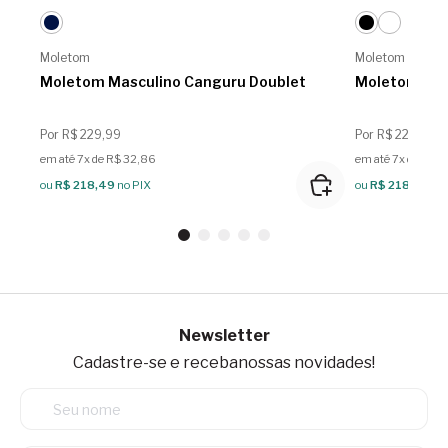
Moletom
Moletom
Moletom Masculino Canguru Doublet
Moletom Mas
Por R$ 229,99
Por R$ 229,99
em até 7x de R$ 32,86
em até 7x de R$ 
ou
R$ 218,49
no PIX
ou
R$ 218,49
no
Newsletter
Cadastre-se e receba
nossas novidades!