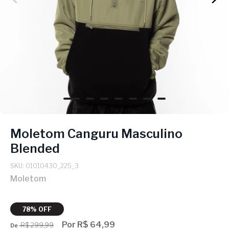
Moletom Canguru Masculino
Blended
SKU: 01010430_225_3
Moletom
78% OFF
Por R$ 64,99
R$ 299,99
De