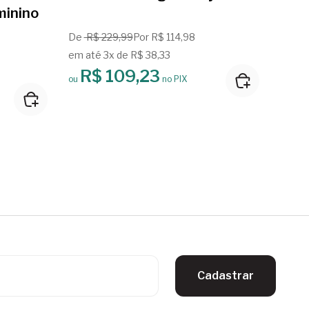
minino
De
R$ 229,99
Por R$ 114,98
De
R$
em até 3x de R$ 38,33
em at
R$ 109,23
R
ou
no PIX
ou
Cadastrar