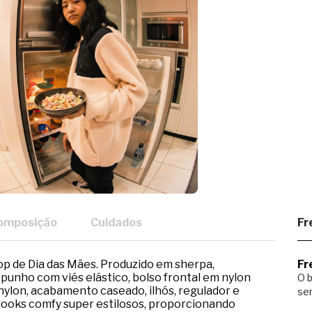
omposição
Cuidados
Fr
rop de Dia das Mães. Produzido em sherpa,
Fr
 punho com viés elástico, bolso frontal em nylon
O b
nylon, acabamento caseado, ilhós, regulador e
ser
r looks comfy super estilosos, proporcionando