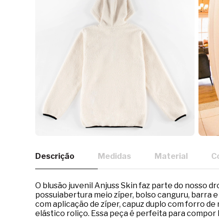
Descrição
Medidas
Material
C
O blusão juvenil Anjuss Skin faz parte do nosso d
possuiabertura meio zíper, bolso canguru, barra e
com aplicação de zíper, capuz duplo com forro de 
elástico roliço. Essa peça é perfeita para compo