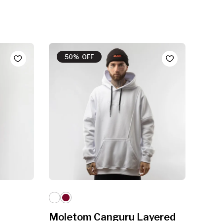
50% OFF
5
Moletom Canguru Layered
Mol