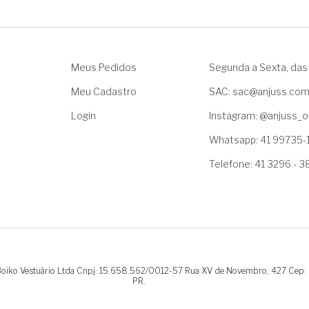
Meus Pedidos
Segunda a Sexta, das 
Meu Cadastro
SAC: sac@anjuss.co
Login
Instagram: @anjuss_of
Whatsapp: 41 99735-
Telefone: 41 3296 - 
.Boiko Vestuário Ltda Cnpj: 15.658.562/0012-57 Rua XV de Novembro, 427 Cep:
PR.