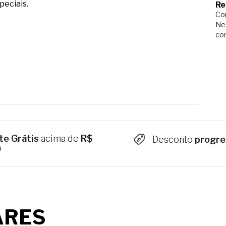
peciais.
Re
Com
Ne
co
te Grátis
acima de
R$
Desconto
progre
9
ARES