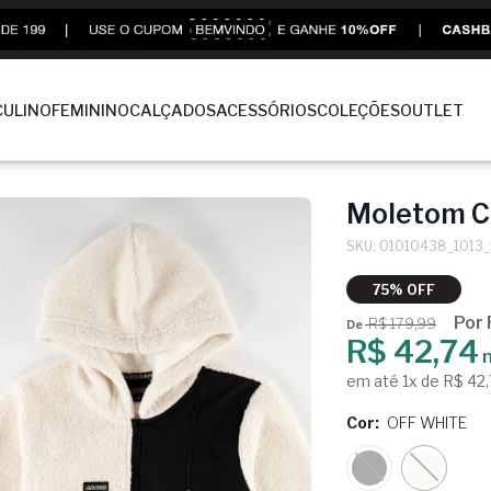
ULINO
FEMININO
CALÇADOS
ACESSÓRIOS
COLEÇÕES
OUTLET
Moletom C
SKU: 01010438_1013
75% OFF
Por
R$ 179,99
De
R$ 42,74
n
em até 1x de R$ 42
Cor:
OFF WHITE