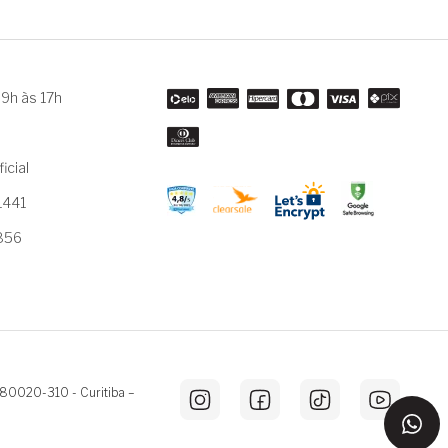
9h às 17h
m
icial
1441
3856
 80020-310 - Curitiba –