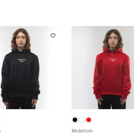
m
Moletom