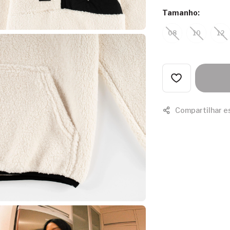
Tamanho:
08
10
12
Compartilhar e