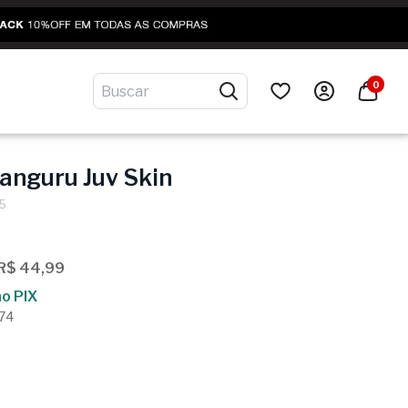
0
anguru Juv Skin
_5
 R$ 44,99
o PIX
,74