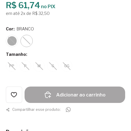
R$ 61,74
no PIX
em até 2x de R$ 32,50
Cor:
BRANCO
Tamanho:
PP
P
M
G
GG
Adicionar ao carrinho
Compartilhar esse produto: