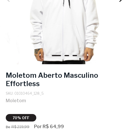
Moletom Aberto Masculino
Effortless
SKU: 01010464_128_5
Moletom
70% OFF
Por R$ 64,99
R$ 219,99
De