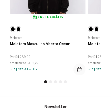
FRETE GRÁTIS
Moletom
Moletom
Moletom Masculino Aberto Ocean
Moletom Mas
Por R$ 289,99
Por R$ 289,99
em até 9x de R$ 32,22
em até 9x de R$ 
ou
R$ 275,49
no PIX
ou
R$ 275,49
no
Newsletter