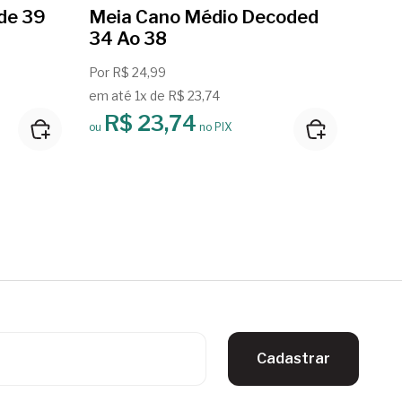
de 39
Meia Cano Médio Decoded
Mei
34 Ao 38
34 
Por R$ 24,99
Por R
em até 1x de R$ 23,74
em até
R$ 23,74
R
ou
no PIX
ou
Cadastrar