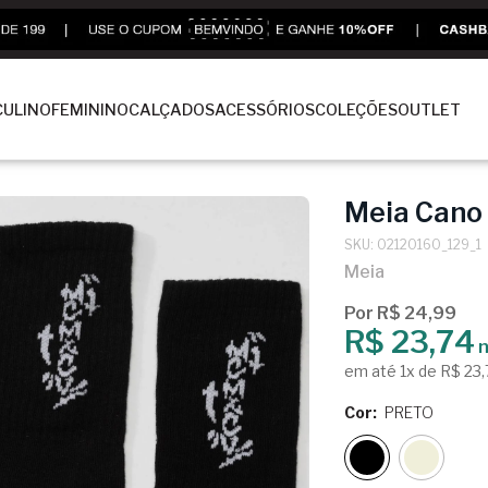
ULINO
FEMININO
CALÇADOS
ACESSÓRIOS
COLEÇÕES
OUTLET
Meia Cano 
SKU: 02120160_129_1
Meia
Por R$ 24,99
R$ 23,74
n
em até 1x de R$ 23
Cor:
PRETO