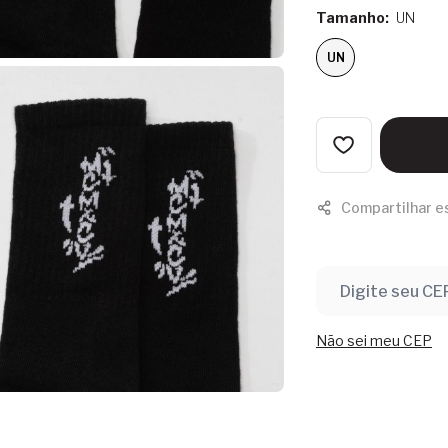
Tamanho:
UN
UN
Compartilhar e
Não sei meu CEP