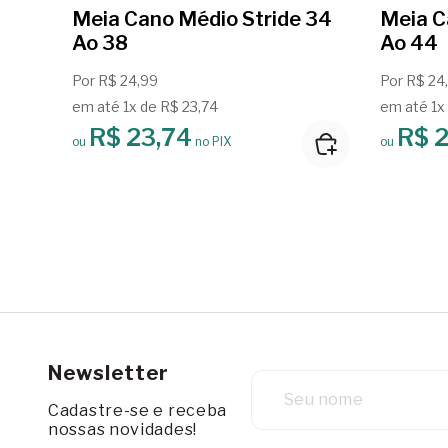
Meia Cano Médio Stride 34
Meia C
Ao 38
Ao 44
Por R$ 24,99
Por R$ 24
em até 1x de R$ 23,74
em até 1x
R$ 23,74
R$ 2
ou
no PIX
ou
Newsletter
Cadastre-se e receba
nossas novidades!