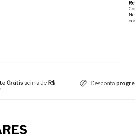
Re
Com
Ne
co
te Grátis
acima de
R$
Desconto
progre
9
ARES