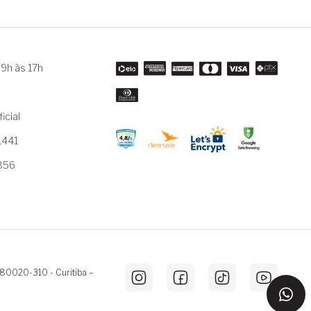
9h às 17h
m
icial
1441
3856
 80020-310 - Curitiba –