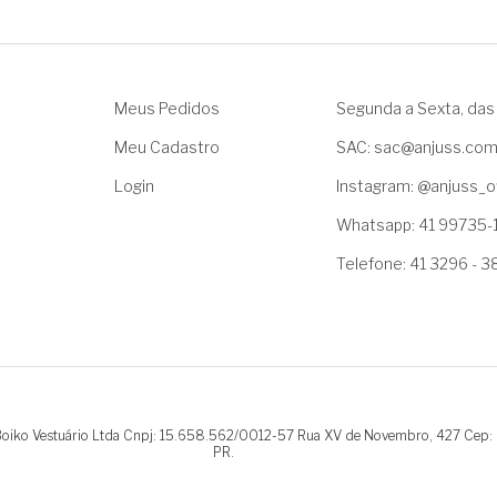
Meus Pedidos
Segunda a Sexta, das 
Meu Cadastro
SAC: sac@anjuss.co
Login
Instagram: @anjuss_of
Whatsapp: 41 99735-
Telefone: 41 3296 - 
.Boiko Vestuário Ltda Cnpj: 15.658.562/0012-57 Rua XV de Novembro, 427 Cep:
PR.