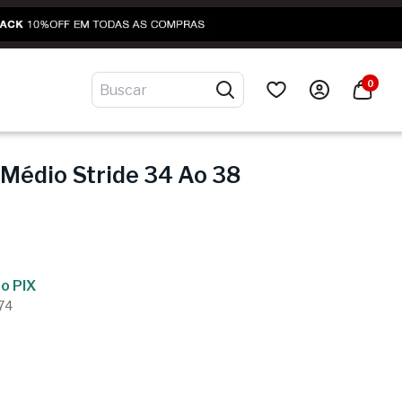
0
Médio Stride 34 Ao 38
o PIX
,74