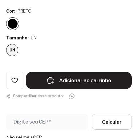
Cor:
PRETO
Tamanho:
UN
UN
Adicionar ao carrinho
Compartilhar esse produto:
Não sei meu CEP