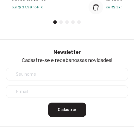
ou
R$ 37,99
no PIX
ou
R$ 37,99
no P
Newsletter
Cadastre-se e receba
nossas novidades!
Cadastrar