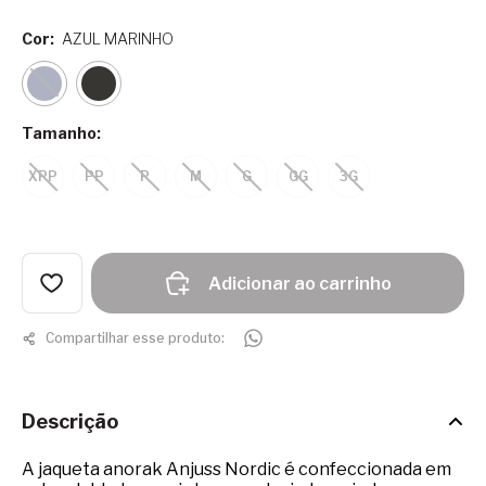
Cor:
AZUL MARINHO
Tamanho:
XPP
PP
P
M
G
GG
3G
Adicionar ao carrinho
Compartilhar esse produto:
Descrição
A jaqueta anorak Anjuss Nordic é confeccionada em