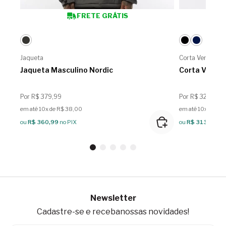
FRETE GRÁTIS
Jaqueta
Corta Vento
Jaqueta Masculino Nordic
Corta Vento 
Por R$ 379,99
Por R$ 329,99
em até 10x de R$ 38,00
em até 10x de R$
ou
R$ 360,99
no PIX
ou
R$ 313,49
no
Newsletter
Cadastre-se e receba
nossas novidades!