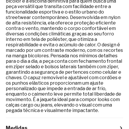
bicolor é a escolha definitiva para quem busca uma
peça versátil que transita com facilidade entre a
funcionalidade esportiva e o estilo urbano do
streetwear contemporâneo. Desenvolvida em nylon
de alta resistência, ela oferece proteção eficiente
contra o vento, mantendo o corpo confortável em
diversas condições climáticas graças ao seu forro
interno em tela de poliéster, que otimiza a
respirabilidade e evita o acúmulo de calor. O design é
marcado por um contraste moderno, com os recortes
na manga bicolores. Pensada nos mínimos detalhes
para o dia a dia, a peça conta com fechamento frontal
em zíper selado e bolsos laterais também com zíper,
garantindo a segurança de pertences como celular e
chaves. O capuz removível e ajustável com cordões e
os punhos elásticos proporcionam um ajuste
personalizado que impede a entrada de ar frio,
enquanto o caimento leve permite total liberdade de
movimento. É a jaqueta ideal para compor looks com
calças cargo ou jeans, elevando o visual com uma
pegada técnica e visualmente impactante.
Medidas