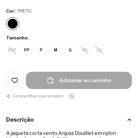
Cor:
PRETO
Tamanho:
XPP
PP
P
M
G
GG
3G
Adicionar ao carrinho
Compartilhar esse produto:
Descrição
A jaqueta corta vento Anjuss Doublet em nylon