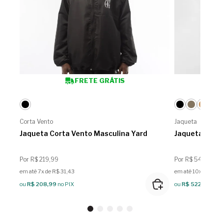
FRETE GRÁTIS
Corta Vento
Jaqueta
Jaqueta Corta Vento Masculina Yard
Jaqueta Mas
Por R$ 219,99
Por R$ 549,99
em até 7x de R$ 31,43
em até 10x de R$
ou
R$ 208,99
no PIX
ou
R$ 522,49
no