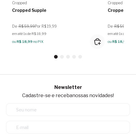
Cropped
Cropped
Cropped Supple
Cropped Sup
De
R$ 59,99
Por R$ 19,99
De
R$ 59,99
Por
em até 1x de R$ 18,99
em até 1x de R$ 1
ou
R$ 18,99
no PIX
ou
R$ 18,99
no P
Newsletter
Cadastre-se e receba
nossas novidades!