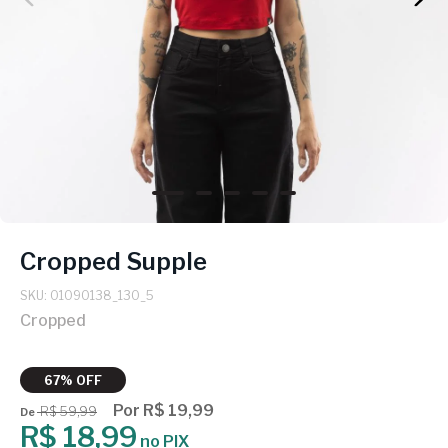
Cropped Supple
SKU: 01090138_130_5
Cropped
67% OFF
Por R$ 19,99
R$ 59,99
De
R$ 18,99
no PIX