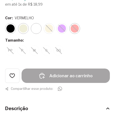
em até 1x de R$ 18,99
Cor:
VERMELHO
Tamanho:
PP
P
M
G
GG
Adicionar ao carrinho
Compartilhar esse produto:
Descrição