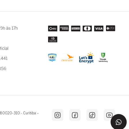
9h às 17h
m
icial
1441
3856
 80020-310 - Curitiba –