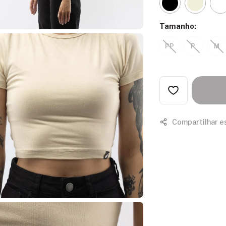
Tamanho:
PP
P
M
Compartilhar e