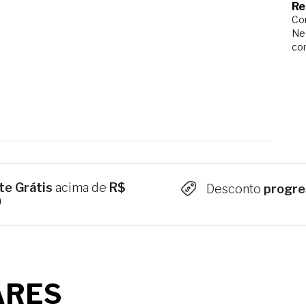
Re
Com
Ne
co
te Grátis
acima de
R$
Desconto
progre
9
ARES