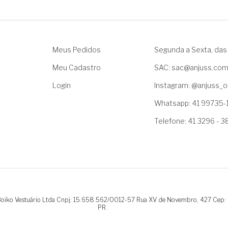
Meus Pedidos
Segunda a Sexta, das 
Meu Cadastro
SAC: sac@anjuss.co
Login
Instagram: @anjuss_of
Whatsapp: 41 99735-
Telefone: 41 3296 - 
.Boiko Vestuário Ltda Cnpj: 15.658.562/0012-57 Rua XV de Novembro, 427 Cep:
PR.