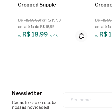
Cropped Supple
Croppe
De
R$ 59,99
Por R$ 19,99
De
R$ 59
em até 1x de R$ 18,99
em até 1x
R$ 18,99
R$ 1
ou
no PIX
ou
Newsletter
Cadastre-se e receba
nossas novidades!