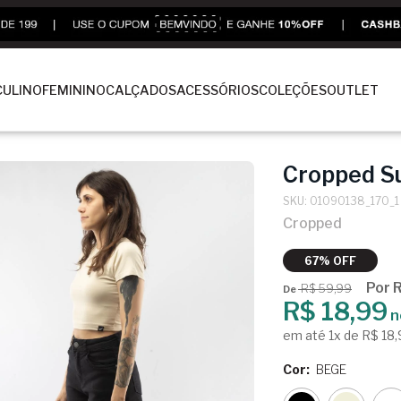
ULINO
FEMININO
CALÇADOS
ACESSÓRIOS
COLEÇÕES
OUTLET
Cropped S
SKU: 01090138_170_1
Cropped
67% OFF
Por 
R$ 59,99
De
R$ 18,99
n
em até 1x de R$ 18
Cor:
BEGE