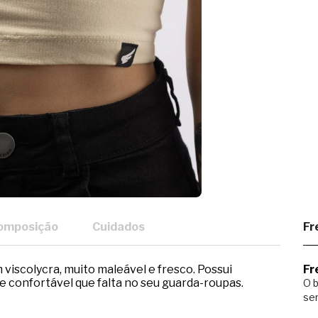
omposição
Cuidados
Fr
viscolycra, muito maleável e fresco. Possui
Fr
e confortável que falta no seu guarda-roupas.
O b
ser