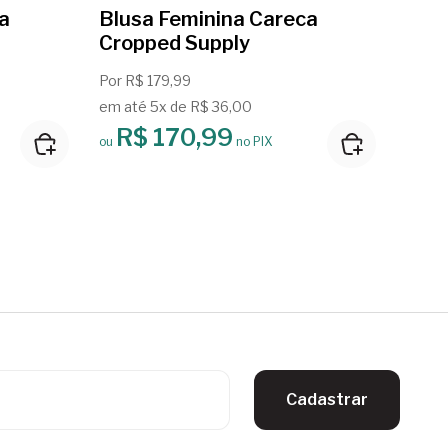
a
Blusa Feminina Careca
Blus
Cropped Supply
Cro
Por R$ 179,99
Por R
em até 5x de R$ 36,00
em at
R$ 170,99
R
ou
no PIX
ou
Cadastrar