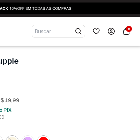
0
upple
R$ 19,99
o PIX
,99