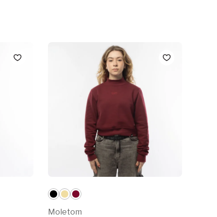
Moletom
Mole