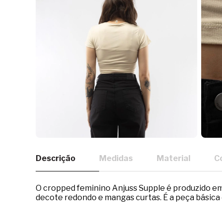
Descrição
Medidas
Material
C
O cropped feminino Anjuss Supple é produzido em 
decote redondo e mangas curtas. É a peça básica 