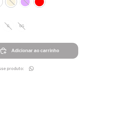
G
GG
Adicionar ao carrinho
sse produto: