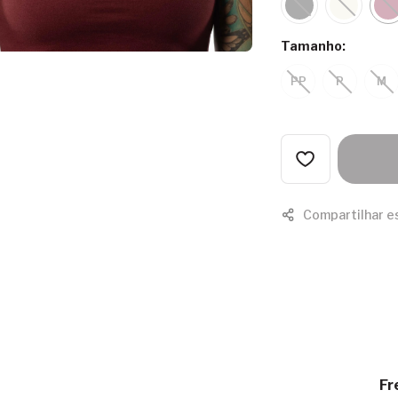
Tamanho:
PP
P
M
Compartilhar e
Fr