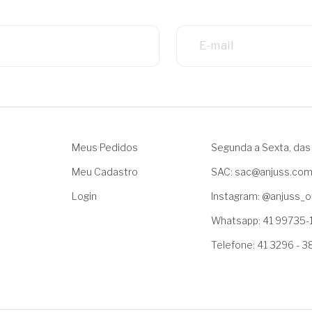
Meus Pedidos
Segunda a Sexta, das 
Meu Cadastro
SAC: sac@anjuss.co
Login
Instagram: @anjuss_of
Whatsapp: 41 99735-
Telefone: 41 3296 - 