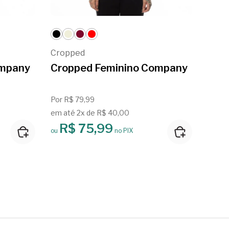
Cropped
Crop
ompany
Cropped Feminino Company
Cro
Por R$ 79,99
Por R
em até 2x de R$ 40,00
em at
R$ 75,99
R
ou
no PIX
ou