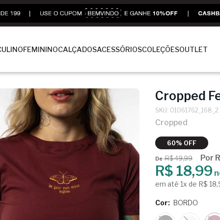
ULINO
FEMININO
CALÇADOS
ACESSÓRIOS
COLEÇÕES
OUTLET
Cropped F
SKU: 01061762_168_2
Cropped
60% OFF
Por 
R$ 49,99
De
R$ 18,99
n
em até 1x de R$ 18
Cor:
BORDO