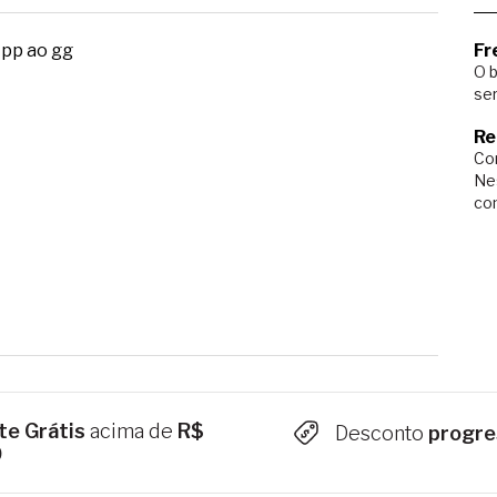
 pp ao gg
Fr
O b
ser
Re
Com
Ne
co
te Grátis
acima de
R$
Desconto
progre
9