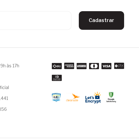
Cadastrar
9h às 17h
m
icial
1441
3856