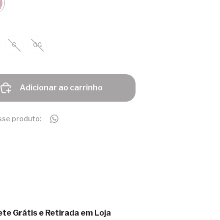
G
GG
Adicionar ao carrinho
sse produto:
ete Grátis e Retirada em Loja