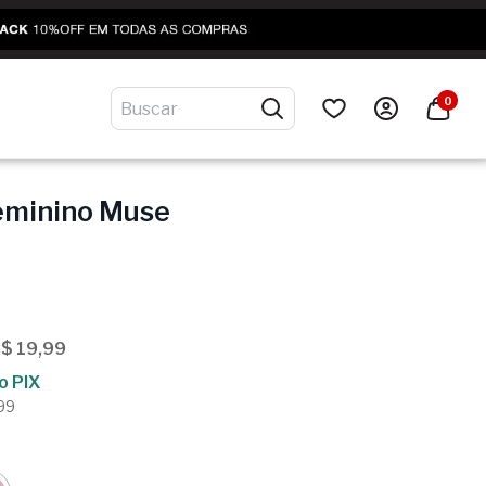
0
eminino Muse
R$ 19,99
o PIX
,99