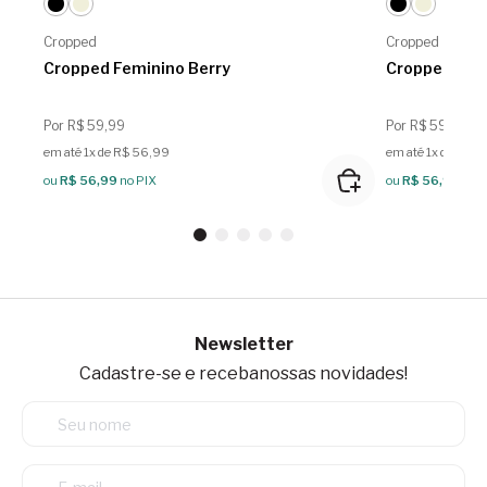
Cropped
Cropped
Cropped Feminino Berry
Cropped Fem
Por R$ 59,99
Por R$ 59,99
em até 1x de R$ 56,99
em até 1x de R$ 
ou
R$ 56,99
no PIX
ou
R$ 56,99
no P
Newsletter
Cadastre-se e receba
nossas novidades!