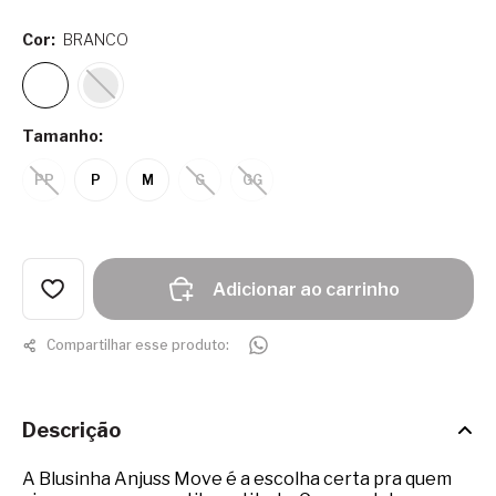
Cor:
BRANCO
Tamanho:
PP
P
M
G
GG
Adicionar ao carrinho
Compartilhar esse produto:
Descrição
A Blusinha Anjuss Move é a escolha certa pra quem