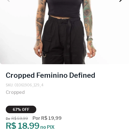
Cropped Feminino Defined
SKU: 01061906_129_4
Cropped
67% OFF
Por R$ 19,99
R$ 59,99
De
R$ 18,99
no PIX