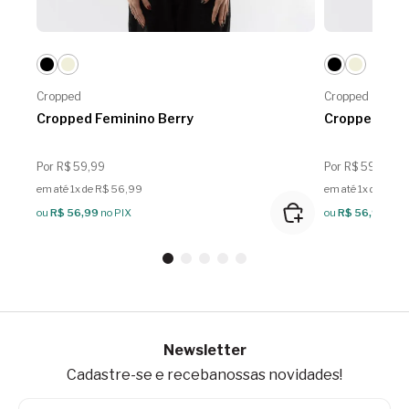
Cropped
Cropped
Cropped Feminino Berry
Cropped Fem
Por R$ 59,99
Por R$ 59,99
em até 1x de R$ 56,99
em até 1x de R$ 
ou
R$ 56,99
no PIX
ou
R$ 56,99
no P
Newsletter
Cadastre-se e receba
nossas novidades!