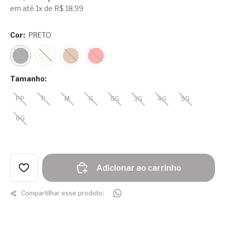
em até 1x de R$ 18,99
Cor:
PRETO
Tamanho:
PP
P
M
G
GG
3G
4G
5G
6G
Adicionar ao carrinho
Compartilhar esse produto: