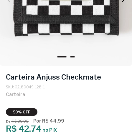
Carteira Anjuss Checkmate
SKU: 02180049_128_1
Carteira
50% OFF
Por R$ 44,99
R$ 89,99
De
R$ 42,74
no PIX