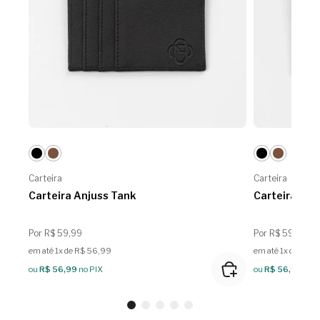
Carteira
Carteira
Carteira Anjuss Tank
Carteira Anj
Por R$ 59,99
Por R$ 59,99
em até 1x de R$ 56,99
em até 1x de R$ 
ou
R$ 56,99
no PIX
ou
R$ 56,99
no P