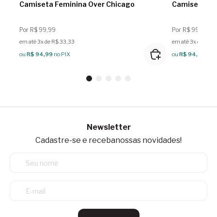
Camiseta Feminina Over Chicago
Camiseta Fe
Por R$ 99,99
Por R$ 99,99
em até 3x de R$ 33,33
em até 3x de R$ 3
ou
R$ 94,99
no PIX
ou
R$ 94,99
no 
Newsletter
Cadastre-se e receba
nossas novidades!