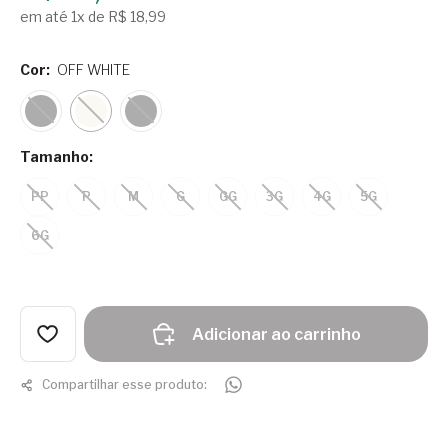
em até 1x de R$ 18,99
Cor:
OFF WHITE
Tamanho:
PP
P
M
G
GG
3G
4G
5G
6G
Adicionar ao carrinho
Compartilhar esse produto: