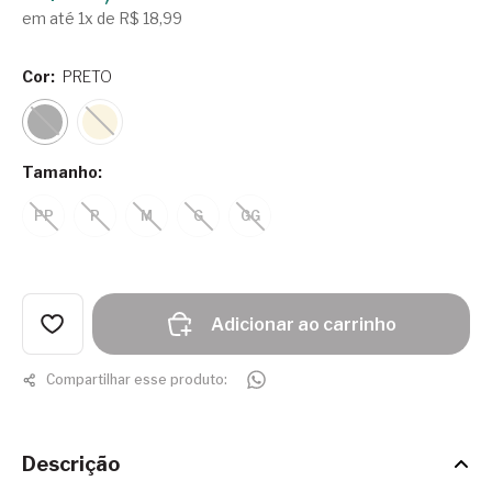
em até 1x de R$ 18,99
Cor:
PRETO
Tamanho:
PP
P
M
G
GG
Adicionar ao carrinho
Compartilhar esse produto:
Descrição