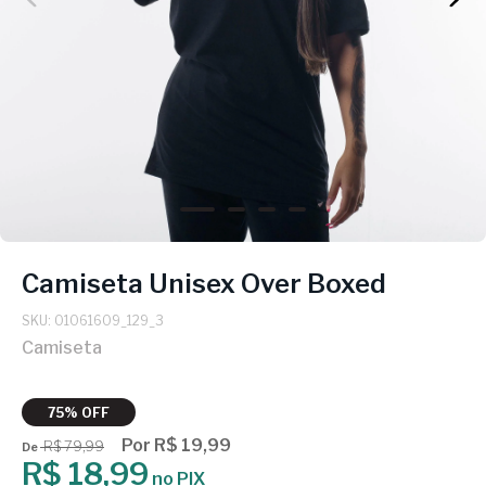
Camiseta Unisex Over Boxed
SKU: 01061609_129_3
Camiseta
75% OFF
Por R$ 19,99
R$ 79,99
De
R$ 18,99
no PIX