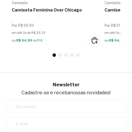
Camiseta
Camiseta
Camiseta Feminina Over Chicago
Camiseta Fe
Por R$ 99,99
Por R$ 99,99
em até 3x de R$ 33,33
em até 3x de R$ 3
ou
R$ 94,99
no PIX
ou
R$ 94,99
no 
Newsletter
Cadastre-se e receba
nossas novidades!