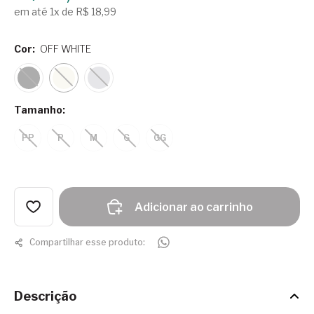
em até 1x de R$ 18,99
Cor:
OFF WHITE
Tamanho:
PP
P
M
G
GG
Adicionar ao carrinho
Compartilhar esse produto:
Descrição