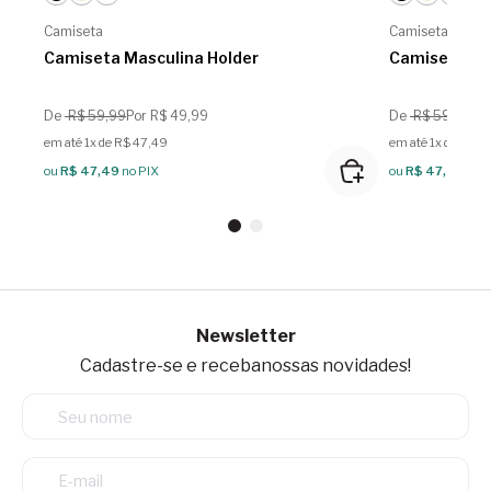
Camiseta
Camiseta
Camiseta Masculina Holder
Camiseta Ma
De
R$ 59,99
Por R$ 49,99
De
R$ 59,99
Po
em até 1x de R$ 47,49
em até 1x de R$ 4
ou
R$ 47,49
no PIX
ou
R$ 47,49
no 
Newsletter
Cadastre-se e receba
nossas novidades!