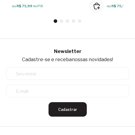
ou
R$ 75,99
no PIX
ou
R$ 75,99
no P
Newsletter
Cadastre-se e receba
nossas novidades!
Cadastrar