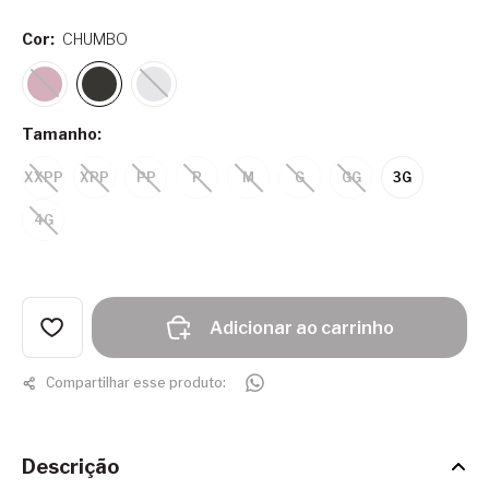
Cor:
CHUMBO
Tamanho:
XXPP
XPP
PP
P
M
G
GG
3G
4G
Adicionar ao carrinho
Compartilhar esse produto:
Descrição