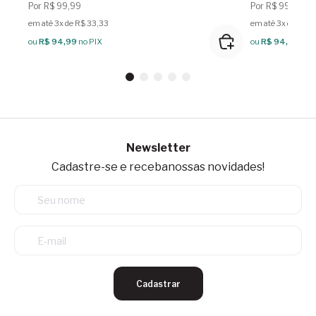
Por R$ 99,99
Por R$ 99,99
em até 3x de R$ 33,33
em até 3x de R$ 3
ou
R$ 94,99
no PIX
ou
R$ 94,99
no 
Newsletter
Cadastre-se e receba
nossas novidades!
Cadastrar