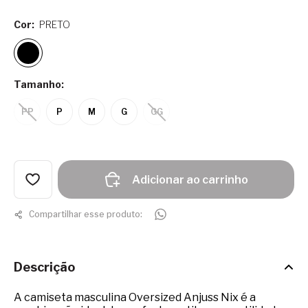
Cor:
PRETO
Tamanho:
PP
P
M
G
GG
Adicionar ao carrinho
Compartilhar esse produto:
Descrição
A camiseta masculina Oversized Anjuss Nix é a