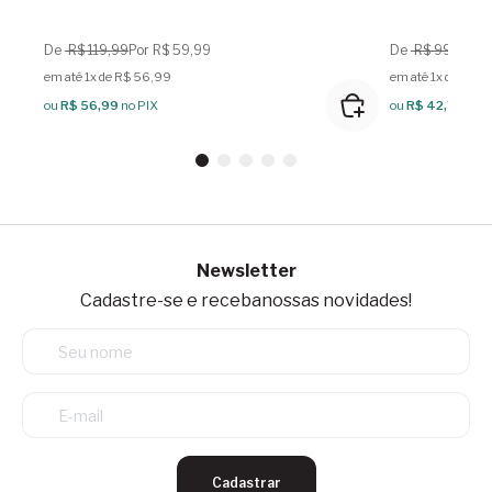
De
R$ 119,99
Por R$ 59,99
De
R$ 99,99
Po
em até 1x de R$ 56,99
em até 1x de R$ 4
ou
R$ 56,99
no PIX
ou
R$ 42,74
no P
Newsletter
Cadastre-se e receba
nossas novidades!
Cadastrar