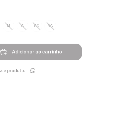
M
G
GG
3G
Adicionar ao carrinho
sse produto: