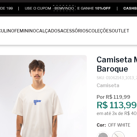
ULINO
FEMININO
CALÇADOS
ACESSÓRIOS
COLEÇÕES
OUTLET
Camiseta 
Baroque
SKU: 01062143_1013_
Camiseta
Por R$ 119,99
R$ 113,99
em até 3x de R$ 40
Cor:
OFF WHITE