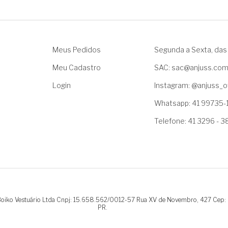
Meus Pedidos
Segunda a Sexta, das 
Meu Cadastro
SAC: sac@anjuss.co
Login
Instagram: @anjuss_of
Whatsapp: 41 99735-
Telefone: 41 3296 - 
.Boiko Vestuário Ltda Cnpj: 15.658.562/0012-57 Rua XV de Novembro, 427 Cep:
PR.