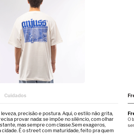
Cuidados
Fr
eveza, precisão e postura. Aqui, o estilo não grita,
Fr
cisa provar nada: se impõe no silêncio, com olhar
O b
 constante, mas sempre com classe.Sem exageros,
ser
a cidade. É o street com maturidade, feito pra quem