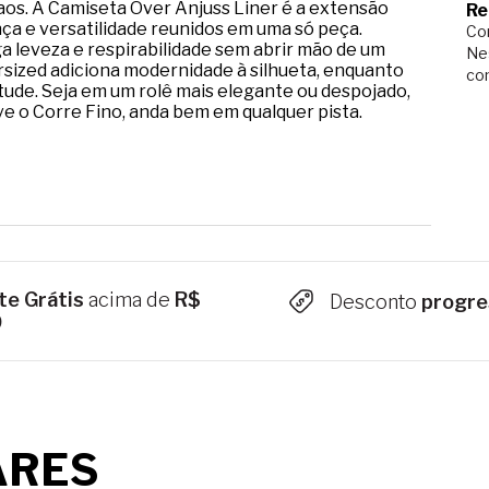
aos. A Camiseta Over Anjuss Liner é a extensão
Re
nça e versatilidade reunidos em uma só peça.
Com
 leveza e respirabilidade sem abrir mão de um
Ne
sized adiciona modernidade à silhueta, enquanto
co
itude. Seja em um rolê mais elegante ou despojado,
ive o Corre Fino, anda bem em qualquer pista.
te Grátis
acima de
R$
Desconto
progre
9
ARES