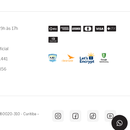
9h às 17h
m
icial
1441
3856
 80020-310 - Curitiba –