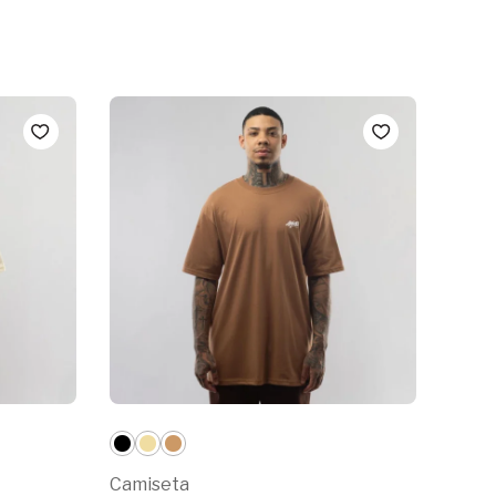
4
Camiseta
Cami