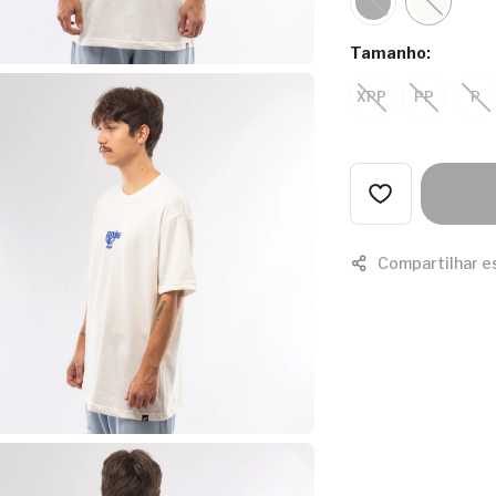
Tamanho:
XPP
PP
P
Compartilhar e