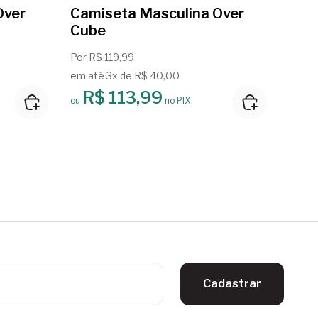
Over
Camiseta Masculina Over
Cam
Cube
Enj
Por R$ 119,99
De
R$
em até 3x de R$ 40,00
em at
R$ 113,99
R
ou
no PIX
ou
Cadastrar