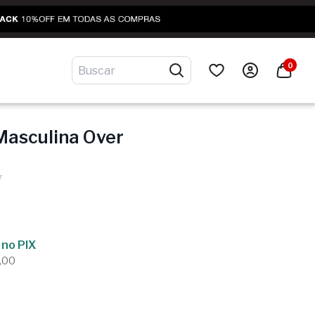
0
Masculina Over
7
no PIX
,00