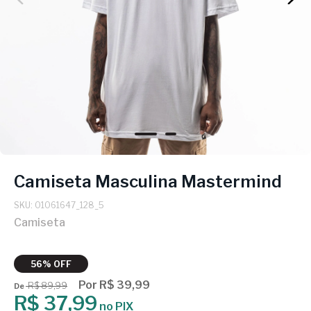
Camiseta Masculina Mastermind
SKU: 01061647_128_5
Camiseta
56% OFF
Por R$ 39,99
R$ 89,99
De
R$ 37,99
no PIX