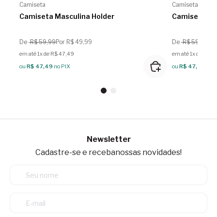
Camiseta
Camiseta
Camiseta Masculina Holder
Camiseta Ma
De
R$ 59,99
Por R$ 49,99
De
R$ 59,99
Po
em até 1x de R$ 47,49
em até 1x de R$ 4
ou
R$ 47,49
no PIX
ou
R$ 47,49
no 
Newsletter
Cadastre-se e receba
nossas novidades!