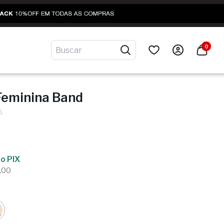
0
Feminina Band
6
o PIX
,00