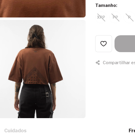
Tamanho:
XPP
PP
P
Compartilhar e
Cuidados
Fr