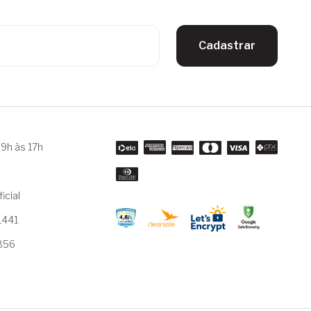
Cadastrar
9h às 17h
m
icial
1441
3856