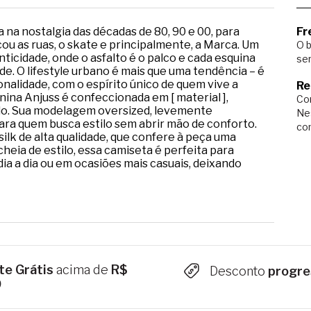
 na nostalgia das décadas de 80, 90 e 00, para
Fr
ou as ruas, o skate e principalmente, a Marca. Um
O b
enticidade, onde o asfalto é o palco e cada esquina
ser
e. O lifestyle urbano é mais que uma tendência – é
nalidade, com o espírito único de quem vive a
Re
ina Anjuss é confeccionada em [ material ],
Com
odo. Sua modelagem oversized, levemente
Ne
para quem busca estilo sem abrir mão de conforto.
co
ilk de alta qualidade, que confere à peça uma
cheia de estilo, essa camiseta é perfeita para
ia a dia ou em ocasiões mais casuais, deixando
te Grátis
acima de
R$
Desconto
progre
9