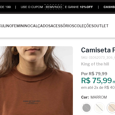
ULINO
FEMININO
CALÇADOS
ACESSÓRIOS
COLEÇÕES
OUTLET
Camiseta 
SKU: 01062073_306_
King of the hill
Por R$ 79,99
R$ 75,99
n
em até 2x de R$ 40
Cor:
MARROM