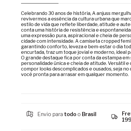
Celebrando 30 anos de história, A anjuss mergulha
revivermos a essência da cultura urbana que marc
estilo de vida que reflete liberdade, atitude e aut
conta uma história de resistência e espontaneidad
uma expressão pura, aspiracional e cheia de perso
cidade com intensidade. A camiseta cropped femin
garantindo conforto, leveza e bem-estar o dia t
encurtada, traz um toque jovial e moderno, ideal 
O grande destaque fica por conta da estampa em s
personalidade única e cheia de atitude. Versátil e 
compor looks descomplicados e ousados, seja no d
você pronta para arrasar em qualquer momento.
Fre
Envio para
todo
o
Brasil
19