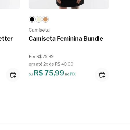
Camiseta
Cami
etter
Camiseta Feminina Bundle
Cam
Por R$ 79,99
Por R
em até 2x de R$ 40,00
em at
R$ 75,99
R
ou
no PIX
ou