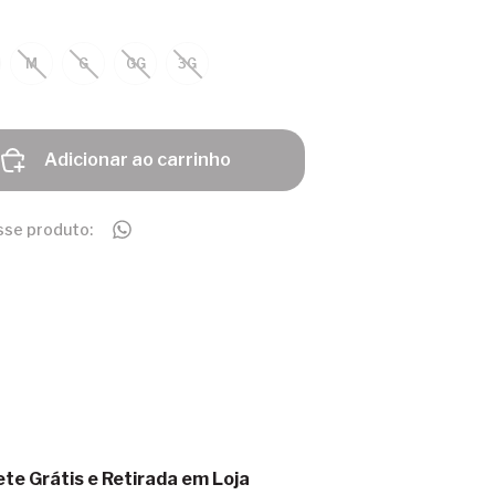
M
G
GG
3G
Adicionar ao carrinho
sse produto:
ete Grátis e Retirada em Loja