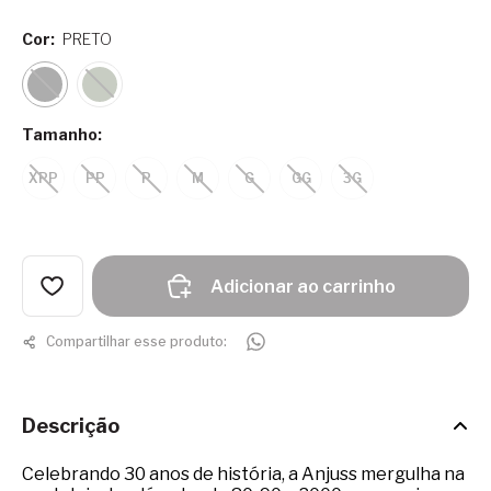
Cor:
PRETO
Tamanho:
XPP
PP
P
M
G
GG
3G
Adicionar ao carrinho
Compartilhar esse produto:
Descrição
Celebrando 30 anos de história, a Anjuss mergulha na