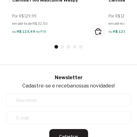
Por R$ 129,99
Por R$ 129,99
em até 4x de R$ 32,50
em até 4x de R$ 
ou
R$ 123,49
no PIX
ou
R$ 123,49
no
Newsletter
Cadastre-se e receba
nossas novidades!
Cadastrar