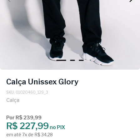
Calça Unissex Glory
SKU: 01020460_129_3
Calça
Por R$ 239,99
R$ 227,99
no PIX
em até 7x de R$ 34,28