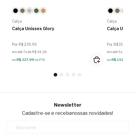
Calça
Calça
Calça Unissex Glory
Calça Unisse
Por R$ 239,99
Por R$ 159,99
em até 7x de R$ 34,28
em até 5x de R$ 
ou
R$ 227,99
no PIX
ou
R$ 151,99
no 
Newsletter
Cadastre-se e receba
nossas novidades!