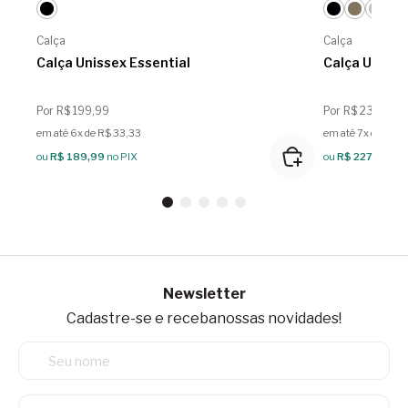
Calça
Calça
Calça Unissex Essential
Calça Unisse
Por R$ 199,99
Por R$ 239,99
em até 6x de R$ 33,33
em até 7x de R$ 
ou
R$ 189,99
no PIX
ou
R$ 227,99
no 
Newsletter
Cadastre-se e receba
nossas novidades!