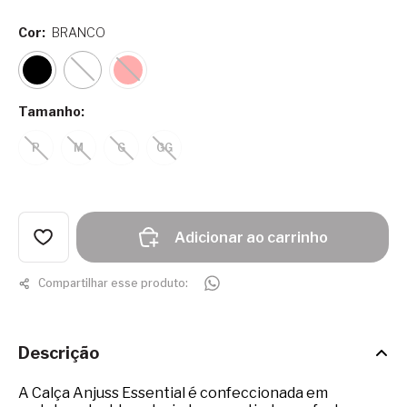
Cor:
BRANCO
Tamanho:
P
M
G
GG
Adicionar ao carrinho
Compartilhar esse produto:
Descrição
A Calça Anjuss Essential é confeccionada em