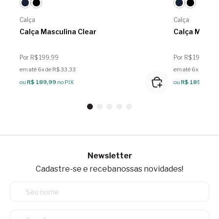
Calça
Calça
Calça Masculina Clear
Calça Mascul
Por R$ 199,99
Por R$ 199,99
em até 6x de R$ 33,33
em até 6x de R$ 
ou
R$ 189,99
no PIX
ou
R$ 189,99
no
Newsletter
Cadastre-se e receba
nossas novidades!