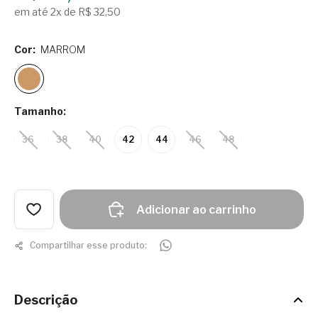
em até 2x de R$ 32,50
Cor:
MARROM
Tamanho:
36
38
40
42
44
46
48
Adicionar ao carrinho
Compartilhar esse produto:
Descrição