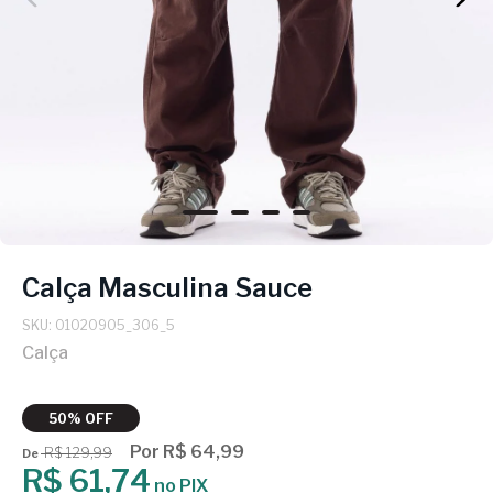
Calça Masculina Sauce
SKU: 01020905_306_5
Calça
50% OFF
Por R$ 64,99
R$ 129,99
De
R$ 61,74
no PIX