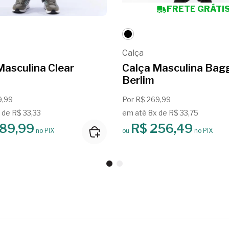
FRETE GRÁTI
Calça
Masculina Clear
Calça Masculina Bag
Berlim
9,99
Por R$ 269,99
 de R$ 33,33
em até 8x de R$ 33,75
189,99
R$ 256,49
no PIX
ou
no PIX