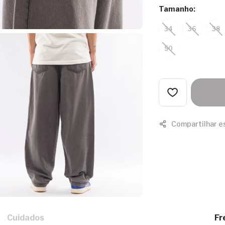
Tamanho:
34
36
38
50
Compartilhar e
Cuidados
Fr