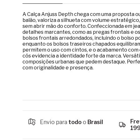
A Calça Anjuss Depth chega com uma proposta o
balão, valoriza a silhueta com volume estratégic
sem abrir mão do conforto. Confeccionada em jea
detalhes marcantes, como as pregas frontais e os 
bolsos frontais arredondados, incluindo o bolso 
enquanto os bolsos traseiros chapados equilibram
permitem o uso com cintos, e o acabamento com 
cós evidencia a identidade forte da marca. Versátil
composições urbanas que pedem destaque. Perfei
com originalidade e presença.
Fre
Envio para
todo
o
Brasil
19