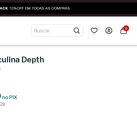
0
ulina Depth
5
9
no PIX
,28