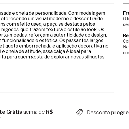
usada e cheia de personalidade. Com modelagem
Fr
o, oferecendo um visual moderno e descontraído
O b
ns com efeito used, a peça se destaca pelos
ser
bigodes, que trazem textura e estilo ao look. Os
porta-moedas, reforçam a autenticidade do design,
Re
 funcionalidade e estética. Os passantes largos
Com
etiqueta emborrachada e aplicação decorativa no
Ne
 e cheia de atitude, essa calça é ideal para
co
ta para quem gosta de explorar novas silhuetas
te Grátis
acima de
R$
Desconto
progre
9