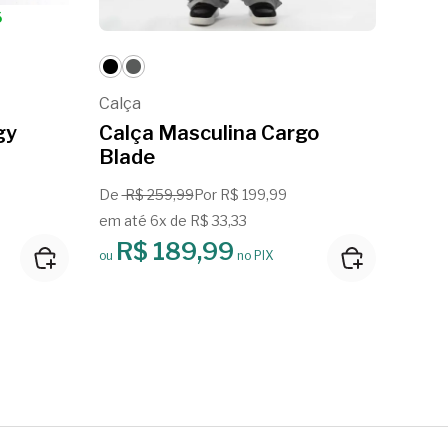
S
Calça
Calça
gy
Calça Masculina Cargo
Calç
Blade
Bla
De
R$ 259,99
Por R$ 199,99
De
R$
em até 6x de R$ 33,33
em at
R$ 189,99
R
ou
no PIX
ou