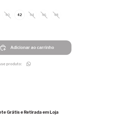
40
42
44
46
48
Adicionar ao carrinho
sse produto:
ete Grátis e Retirada em Loja