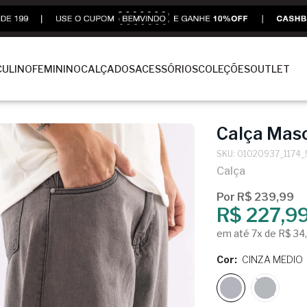
ULINO
FEMININO
CALÇADOS
ACESSÓRIOS
COLEÇÕES
OUTLET
Calça Masc
SKU: 01020937_1174_
Calça
Por R$ 239,99
R$ 227,9
em até 7x de R$ 34
Cor:
CINZA MEDIO