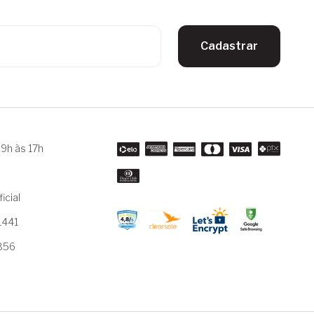
Cadastrar
9h às 17h
m
icial
1441
3856