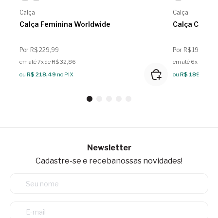
Calça
Calça
Calça Feminina Worldwide
Calça Cargo 
Por R$ 229,99
Por R$ 199,99
em até 7x de R$ 32,86
em até 6x de R$ 
ou
R$ 218,49
no PIX
ou
R$ 189,99
no
Newsletter
Cadastre-se e receba
nossas novidades!