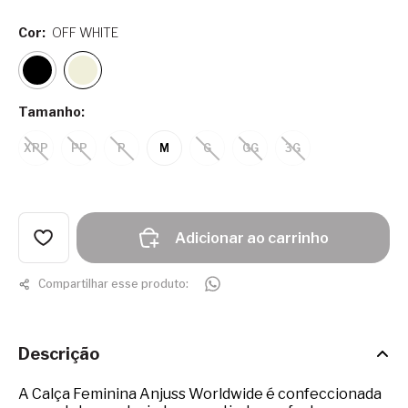
Cor:
OFF WHITE
Tamanho:
XPP
PP
P
M
G
GG
3G
Adicionar ao carrinho
Compartilhar esse produto:
Descrição
A Calça Feminina Anjuss Worldwide é confeccionada