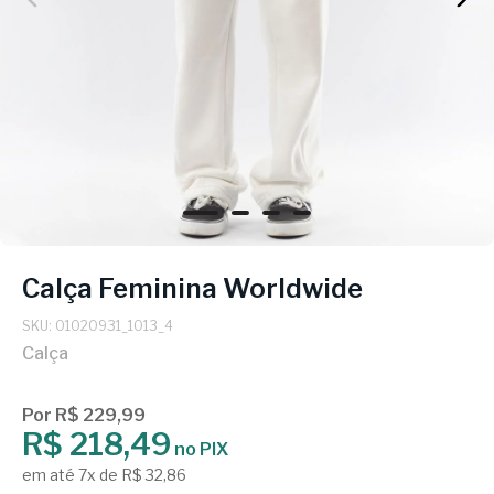
Calça Feminina Worldwide
SKU: 01020931_1013_4
Calça
Por R$ 229,99
R$ 218,49
no PIX
em até 7x de R$ 32,86