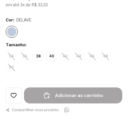
em até 3x de R$ 33,33
Cor:
DELAVE
Tamanho:
34
36
38
40
42
44
46
48
50
Adicionar ao carrinho
Compartilhar esse produto: