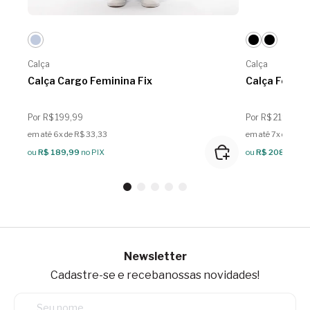
Calça
Calça
Calça Cargo Feminina Fix
Calça Femin
Por R$ 199,99
Por R$ 219,99
em até 6x de R$ 33,33
em até 7x de R$ 3
ou
R$ 189,99
no PIX
ou
R$ 208,99
no
Newsletter
Cadastre-se e receba
nossas novidades!