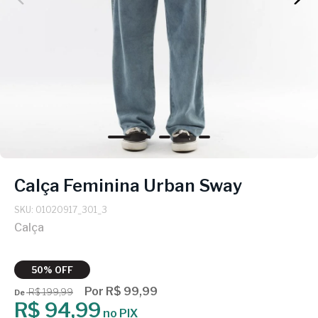
Calça Feminina Urban Sway
SKU: 01020917_301_3
Calça
50% OFF
Por R$ 99,99
R$ 199,99
De
R$ 94,99
no PIX