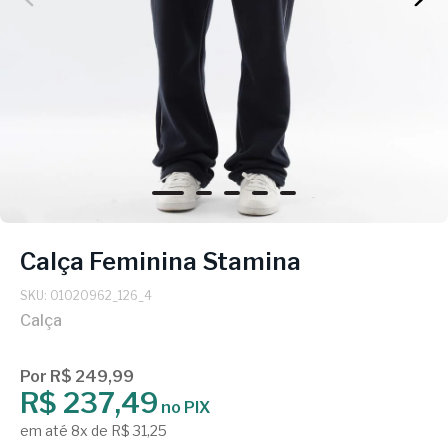
Calça Feminina Stamina
SKU: 01020962_126_4
Calça
Por R$ 249,99
R$ 237,49
no PIX
em até 8x de R$ 31,25