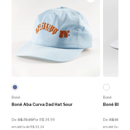
Boné
Boné
Boné Aba Curva Dad Hat Sour
Boné Blackle
De
R$ 79,99
Por R$ 34,99
De
R$ 99,99
Po
em até 1x de R$ 33,24
em até 2x de R$ 