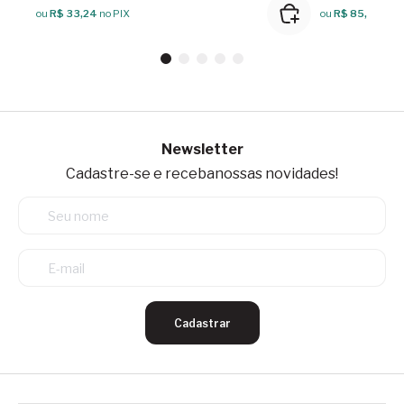
ou
R$ 33,24
no PIX
ou
R$ 85,49
no 
Newsletter
Cadastre-se e receba
nossas novidades!
Cadastrar