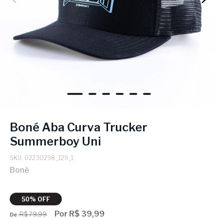
Boné Aba Curva Trucker
Summerboy Uni
SKU: 02230298_129_1
Boné
50% OFF
Por R$ 39,99
R$ 79,99
De