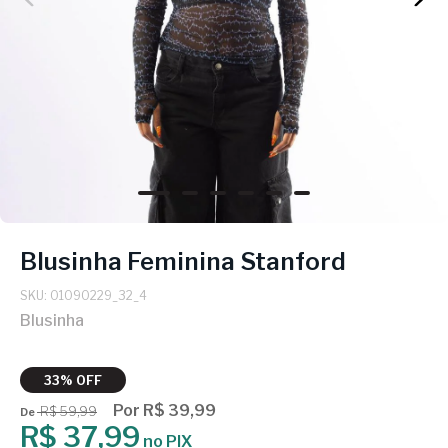
Blusinha Feminina Stanford
SKU: 01090229_32_4
Blusinha
33% OFF
Por R$ 39,99
R$ 59,99
De
R$ 37,99
no PIX