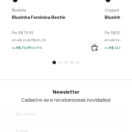
Blusinha
Cropped
Blusinha Feminina Beetle
Blusinha Fem
Por R$ 79,99
Por R$ 119,99
em até 2x de R$ 40,00
em até 3x de R$ 
ou
R$ 75,99
no PIX
ou
R$ 113,99
no 
Newsletter
Cadastre-se e receba
nossas novidades!