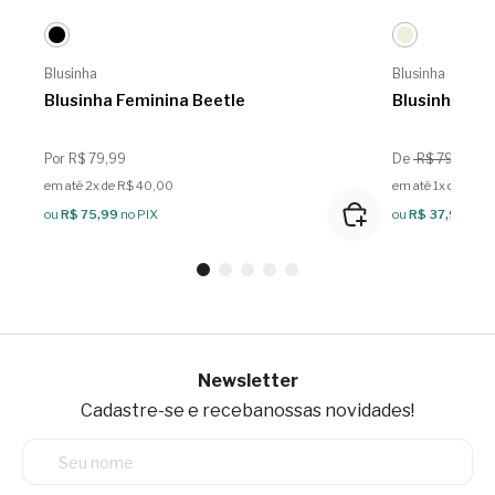
Blusinha
Blusinha
Blusinha Feminina Beetle
Blusinha Fe
Por R$ 79,99
De
R$ 79,99
Por
em até 2x de R$ 40,00
em até 1x de R$ 3
ou
R$ 75,99
no PIX
ou
R$ 37,99
no P
Newsletter
Cadastre-se e receba
nossas novidades!