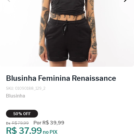
Blusinha Feminina Renaissance
SKU: 01090188_129_2
Blusinha
50% OFF
Por R$ 39,99
R$ 79,99
De
R$ 37,99
no PIX