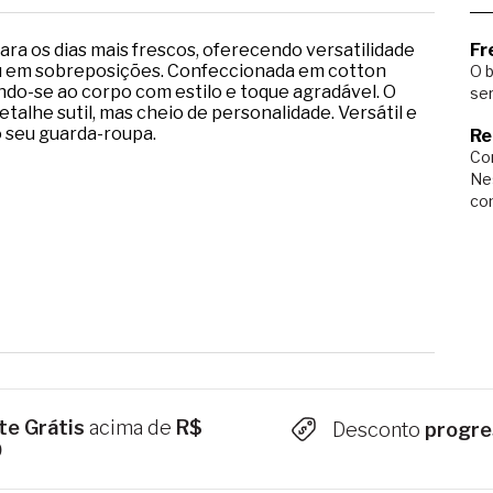
ara os dias mais frescos, oferecendo versatilidade
Fr
ou em sobreposições. Confeccionada em cotton
O b
ndo-se ao corpo com estilo e toque agradável. O
ser
talhe sutil, mas cheio de personalidade. Versátil e
o seu guarda-roupa.
Re
Com
Ne
co
te Grátis
acima de
R$
Desconto
progre
9