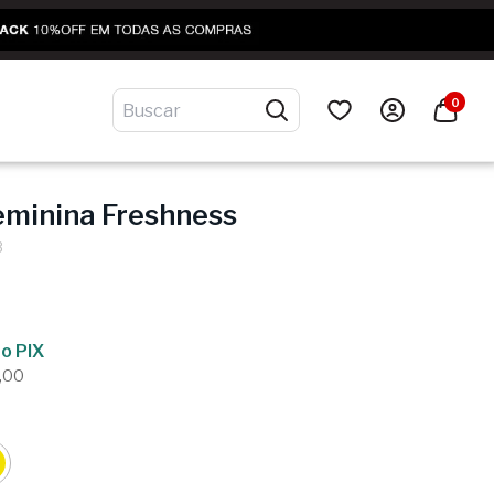
0
eminina Freshness
3
o PIX
,00