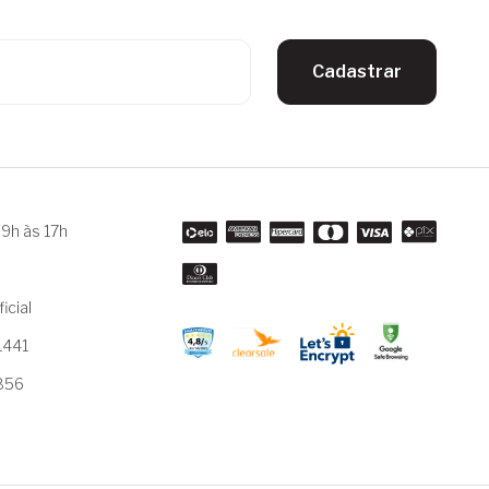
Cadastrar
9h às 17h
m
icial
1441
3856