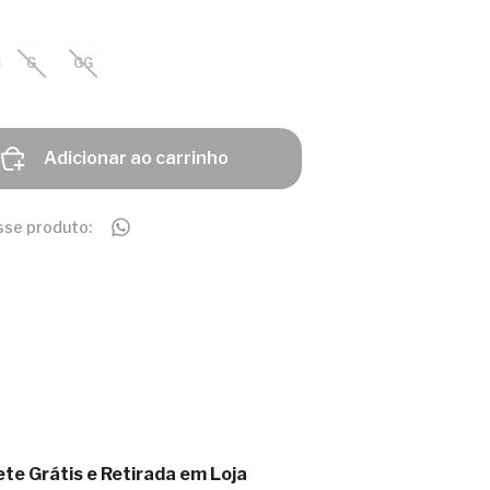
G
GG
Adicionar ao carrinho
sse produto:
ete Grátis e Retirada em Loja