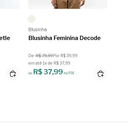
Blusinha
Blusi
etle
Blusinha Feminina Decode
Blus
De
R$ 79,99
Por R$ 39,99
Por R
em até 1x de R$ 37,99
em at
R$ 37,99
R
ou
no PIX
ou