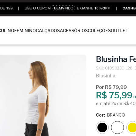
ULINO
FEMININO
CALÇADOS
ACESSÓRIOS
COLEÇÕES
OUTLET
Blusinha F
SKU: 01090230_128_
Blusinha
Por R$ 79,99
R$ 75,99
n
em até 2x de R$ 40
Cor:
BRANCO