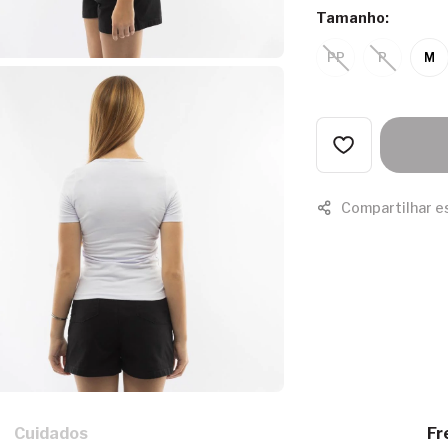
Tamanho:
PP
P
M
Compartilhar e
Cuidados
Fr