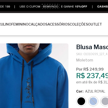
ULINO
FEMININO
CALÇADOS
ACESSÓRIOS
COLEÇÕES
OUTLET
Blusa Masc
SKU: 01010699_127_4
Moletom
Por R$ 249,99
R$ 237,4
em até 8x de R$ 31
Cor:
AZUL ROYAL