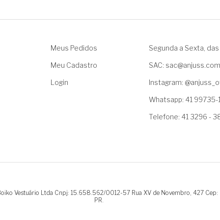
Meus Pedidos
Segunda a Sexta, das 
Meu Cadastro
SAC: sac@anjuss.co
Login
Instagram: @anjuss_of
Whatsapp: 41 99735-
Telefone: 41 3296 - 
.Boiko Vestuário Ltda Cnpj: 15.658.562/0012-57 Rua XV de Novembro, 427 Cep:
PR.