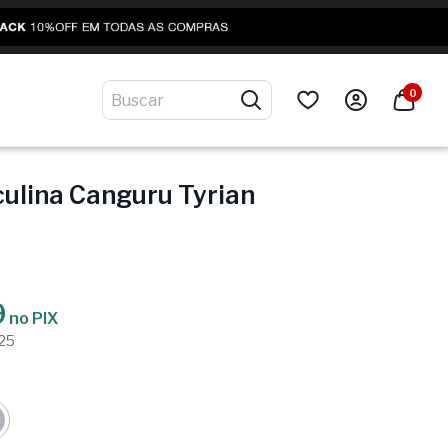
0
ulina Canguru Tyrian
9
no PIX
,25