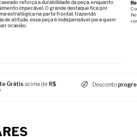
aseado reforça a durabilidade da peça, enquanto
Re
aimento impecável. O grande destaque fica por
Com
rma estratégica na parte frontal, trazendo
Ne
eia de atitude, essa peça é indispensável para quem
co
uer ocasião.
te Grátis
acima de
R$
Desconto
progre
9
ARES