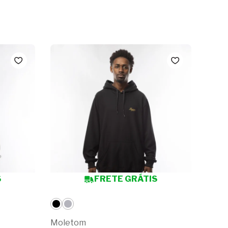
S
FRETE GRÁTIS
Moletom
Mole