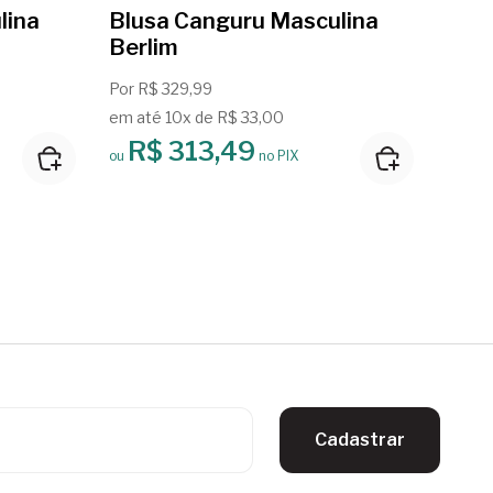
lina
Blusa Canguru Masculina
Blu
Berlim
Daw
Por R$ 329,99
Por R
em até 10x de R$ 33,00
em até
R$ 313,49
R
ou
no PIX
ou
Cadastrar