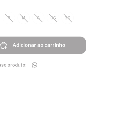
P
M
G
GG
3G
Adicionar ao carrinho
sse produto: