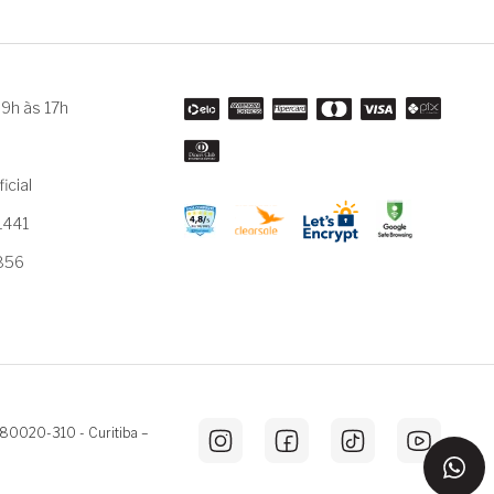
9h às 17h
m
icial
1441
3856
 80020-310 - Curitiba –