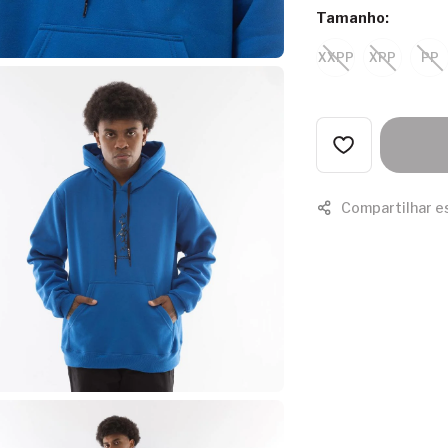
Tamanho:
XXPP
XPP
PP
Compartilhar e