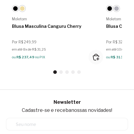
Moletom
Moletom
Blusa Masculina Canguru Cherry
Blusa Cangur
Por R$ 249,99
Por R$ 329,99
em até 8x de R$ 31,25
em até 10x de R$
ou
R$ 237,49
no PIX
ou
R$ 313,49
no
Newsletter
Cadastre-se e receba
nossas novidades!