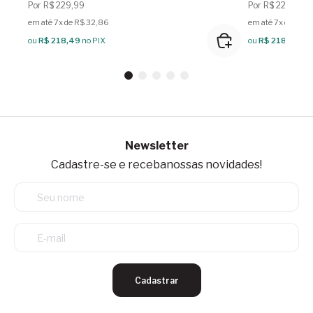
Por R$ 229,99
Por R$ 229,99
em até 7x de R$ 32,86
em até 7x de R$ 
ou
R$ 218,49
no PIX
ou
R$ 218,49
no
Newsletter
Cadastre-se e receba
nossas novidades!
Cadastrar