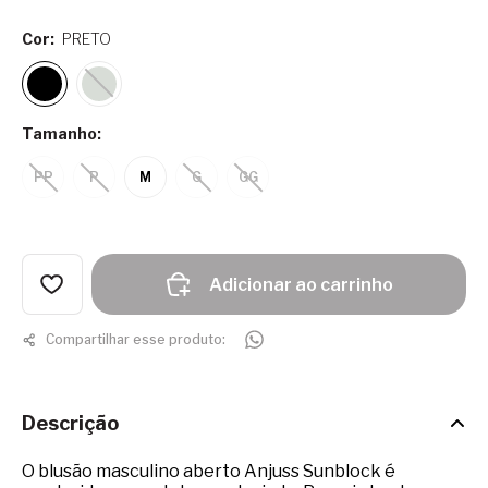
Cor:
PRETO
Tamanho:
PP
P
M
G
GG
Adicionar ao carrinho
Compartilhar esse produto:
Descrição
O blusão masculino aberto Anjuss Sunblock é