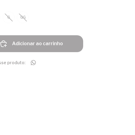
G
GG
Adicionar ao carrinho
sse produto: