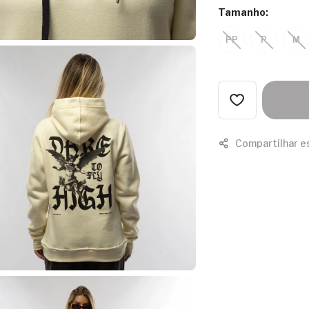
Tamanho:
PP
P
M
Compartilhar e