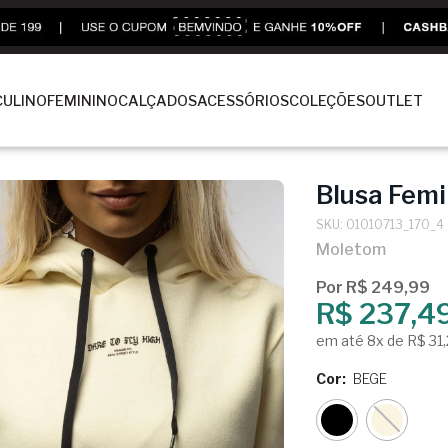
ULINO
FEMININO
CALÇADOS
ACESSÓRIOS
COLEÇÕES
OUTLET
Blusa Femi
SKU: 01010713_170_4
Moletom
Por R$ 249,99
R$ 237,4
em até 8x de R$ 31
Cor:
BEGE