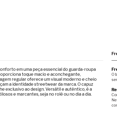
Fr
 conforto em uma peça essencial do guarda-roupa
Fr
roporciona toque macio e aconchegante,
O b
lagem regular oferece um visual moderno e cheio
ser
forçam a identidade streetwear da marca. O capuz
exclusivo ao design. Versátil e autêntico, é a
Re
ilosos e marcantes, seja no rolê ou no dia a dia.
Com
Ne
co