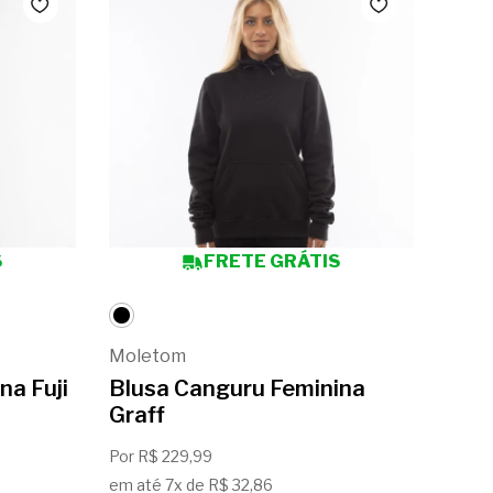
S
FRETE GRÁTIS
Moletom
Mole
na Fuji
Blusa Canguru Feminina
Blu
Graff
Min
Por R$ 229,99
Por R
em até 7x de R$ 32,86
em até