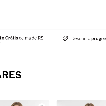
te Grátis
acima de
R$
Desconto
progre
9
ARES