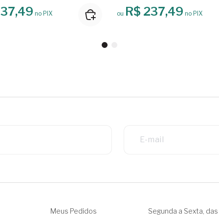
237,49
R$ 237,49
no PIX
ou
no PIX
Meus Pedidos
Segunda a Sexta, das 