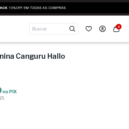
0
nina Canguru Hallo
9
no PIX
,25