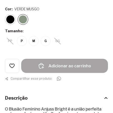
Cor:
VERDE MUSGO
Tamanho:
PP
P
M
G
GG
Adicionar ao carrinho
Compartilhar esse produto:
Descrição
O Blusão Feminino Anjuss Bright é a união perfeita