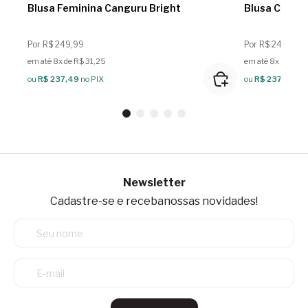
Blusa Feminina Canguru Bright
Blusa Cangur
Por R$ 249,99
Por R$ 249,99
em até 8x de R$ 31,25
em até 8x de R$ 3
ou
R$ 237,49
no PIX
ou
R$ 237,49
no
Newsletter
Cadastre-se e receba
nossas novidades!