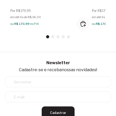
Por R$ 179,99
Por R$ 179,99
em até 5x de R$ 36,00
em até 5x de R$ 
ou
R$ 170,99
no PIX
ou
R$ 170,99
no 
Newsletter
Cadastre-se e receba
nossas novidades!
Cadastrar