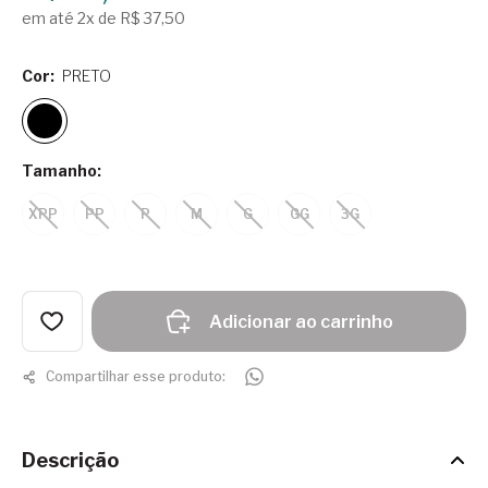
em até 2x de R$ 37,50
Cor:
PRETO
Tamanho:
XPP
PP
P
M
G
GG
3G
Adicionar ao carrinho
Compartilhar esse produto:
Descrição