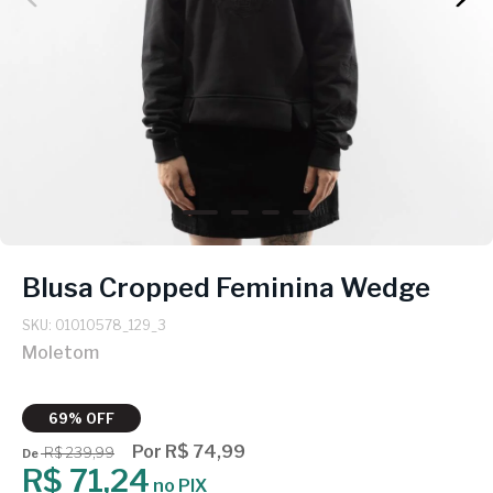
Blusa Cropped Feminina Wedge
SKU: 01010578_129_3
Moletom
69% OFF
Por R$ 74,99
R$ 239,99
De
R$ 71,24
no PIX